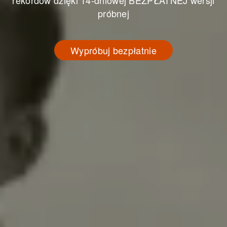
rekordów dzięki 14-dniowej BEZPŁATNEJ wersji
próbnej
Wypróbuj bezpłatnie