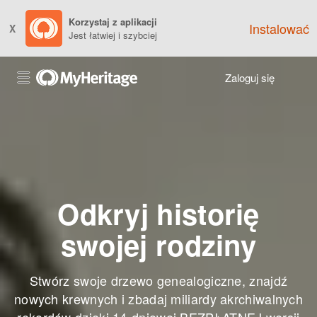
Korzystaj z aplikacji
Instalować
X
Jest łatwiej i szybciej
Zaloguj się
Odkryj historię
swojej rodziny
Stwórz swoje drzewo genealogiczne, znajdź
nowych krewnych i zbadaj miliardy akrchiwalnych