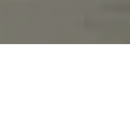
Zaskocz samego siebie
Prosty test MyHeritage DNA pomoże Ci odkryć
Twoje unikalne pochodzenie etniczne oraz poznać
nowych krewnych. Odkryj, z których określonych