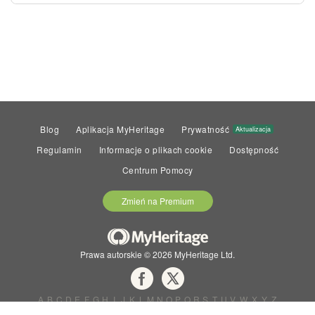
Blog
Aplikacja MyHeritage
Prywatność
Aktualizacja
Regulamin
Informacje o plikach cookie
Dostępność
Centrum Pomocy
Zmień na Premium
Prawa autorskie © 2026 MyHeritage Ltd.
A
B
C
D
E
F
G
H
I
J
K
L
M
N
O
P
Q
R
S
T
U
V
W
X
Y
Z