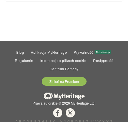
Blog
Aplikacja MyHeritage
Prywatność
Aktualizacja
Regulamin
Informacje o plikach cookie
Dostępność
Centrum Pomocy
Zmień na Premium
Prawa autorskie © 2026 MyHeritage Ltd.
A
B
C
D
E
F
G
H
I
J
K
L
M
N
O
P
Q
R
S
T
U
V
W
X
Y
Z