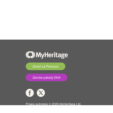
Zmień na Premium
Zamów pakiety DNA
Prawa autorskie © 2026 MyHeritage Ltd.