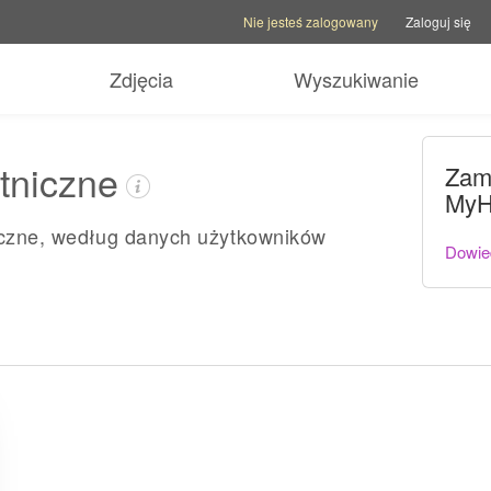
Opcje konta
Opcje pomocy
Przełącz stronę 
Nie jesteś zalogowany
Zaloguj się
Zdjęcia
Wyszukiwanie
tniczne
Zam
MyH
niczne, według danych użytkowników
Dowied