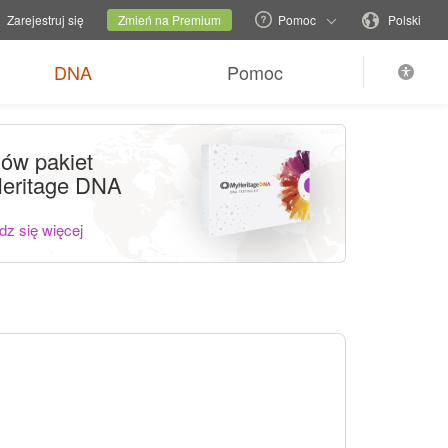
rodową
Obecna witryna
Zmień język
Zarejestruj się
Zmień na Premium
Pomoc
Polski
DNA
Pomoc
ów pakiet
eritage DNA
z się więcej