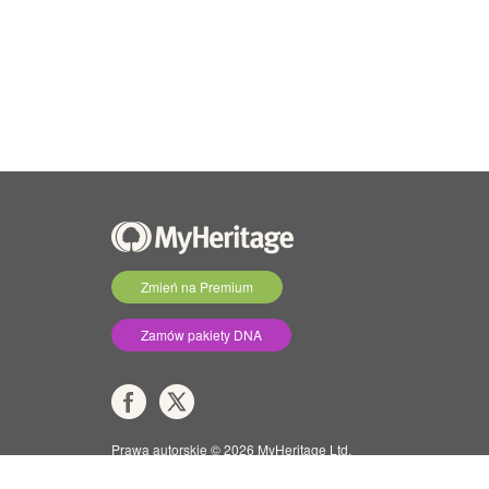
Zmień na Premium
Zamów pakiety DNA
Prawa autorskie © 2026 MyHeritage Ltd.