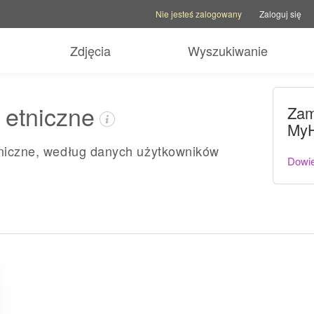
Opcje konta
Opcje pomocy
Przełącz stronę 
Nie jesteś zalogowany
Zaloguj się
Zdjęcia
Wyszukiwanie
 etniczne
Zam
MyH
etniczne, według danych użytkowników
Dowie