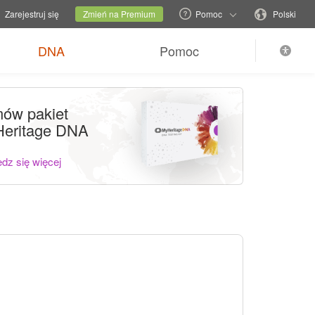
rodową
Obecna witryna
Zmień język
Zarejestruj się
Zmień na Premium
Pomoc
Polski
DNA
Pomoc
ów pakiet
eritage DNA
dz się więcej